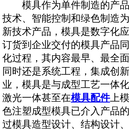
模具作为单件制造的产品，
技术、智能控制和绿色制造
新技术产品，模具是数字化
订货到企业交付的模具产品
化过程，其内容最早、最全
同时还是系统工程，集成创
业，模具是与成型工艺一体化
激光一体甚至在
模具配件
上模
色注塑成型模具已介入产品
过模具造型设计、结构设计