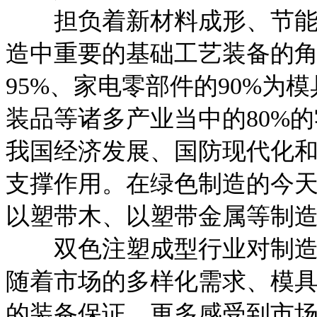
担负着新材料成形、节能节
造中重要的基础工艺装备的
95%、家电零部件的90%为
装品等诸多产业当中的80%
我国经济发展、国防现代化
支撑作用。在绿色制造的今
以塑带木、以塑带金属等制
双色注塑成型行业对制造业
随着市场的多样化需求、模
的装备保证，更多感受到市