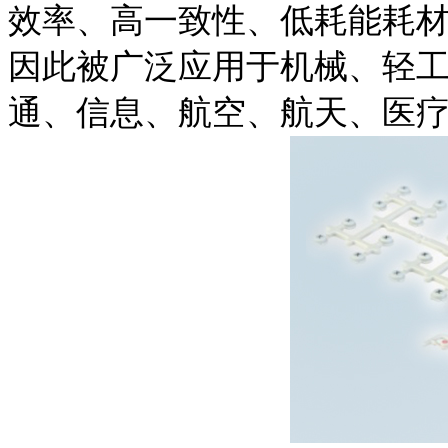
效率、高一致性、低耗能耗
因此被广泛应用于机械、轻
通、信息、航空、航天、医