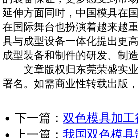
延伸方面同时，中国模具在
在国际舞台也扮演着越来越
具与成型设备一体化提出更
成型装备和制件的研发、制
文章版权归东莞荣盛实业所
署名。如需商业性转载出版
下一篇：
双色模具加工
上一篇：
我国双色模具